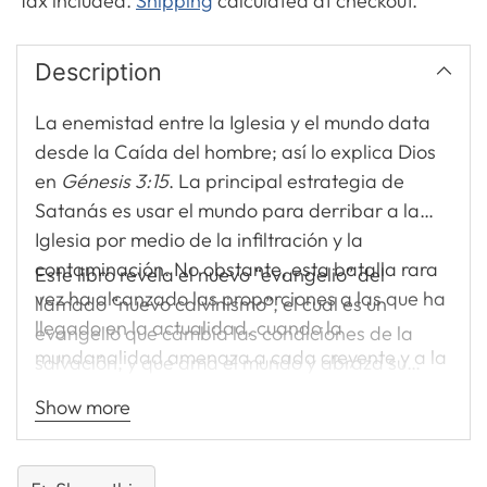
Tax included.
Shipping
calculated at checkout.
Description
La enemistad entre la Iglesia y el mundo data
desde la Caída del hombre; así lo explica Dios
en
Génesis 3:15
. La principal estrategia de
Satanás es usar el mundo para derribar a la
Iglesia por medio de la infiltración y la
contaminación. No obstante, esta batalla rara
Este libro revela el nuevo “evangelio” del
vez ha alcanzado las proporciones a las que ha
llamado “nuevo calvinismo”, el cual es un
llegado en la actualidad, cuando la
evangelio que cambia las condiciones de la
mundanalidad amenaza a cada creyente y a la
salvación, y que ama el mundo y abraza su
Iglesia. Y el enemigo es tan sutil que, bajo la
cultura. Aquí se presentan, tomados de sus
Show more
apariencia de sana doctrina, ahora nos
propias palabras, los objetivos de los nuevos
topamos con una transigencia fatal en un
calvinistas.
aparente resurgimiento de lo mejor de la