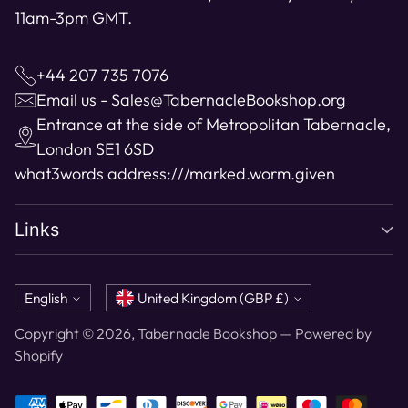
11am-3pm GMT.
+44 207 735 7076
Email us - Sales@TabernacleBookshop.org
Entrance at the side of Metropolitan Tabernacle,
London SE1 6SD
what3words address:
///marked.worm.given
Links
Language
Currency
English
United Kingdom (GBP £)
Copyright © 2026,
Tabernacle Bookshop
—
Powered by
Shopify