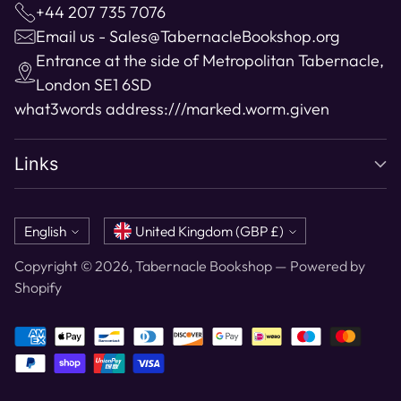
+44 207 735 7076
Email us - Sales@TabernacleBookshop.org
Entrance at the side of Metropolitan Tabernacle,
London SE1 6SD
what3words address:
///marked.worm.given
Links
Language
Currency
English
United Kingdom (GBP £)
Copyright © 2026,
Tabernacle Bookshop
—
Powered by
Shopify