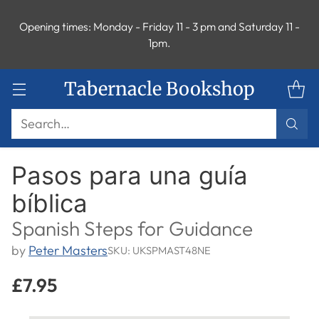
Kindle versions of Lessons for Life books and other
-
titles recently added. See link in the menu for all
kindle versions.
Tabernacle Bookshop
Search…
Pasos para una guía
bíblica
Spanish Steps for Guidance
by
Peter Masters
SKU: UKSPMAST48NE
£7.95
Regular