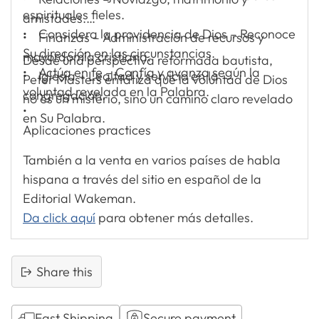
espirituales fieles.
amistades.
• Considera la providencia de Dios – Reconoce
• Finanzas – Administración de recursos y
Su dirección en las circunstancias.
mayordomía cristiana.
Desde una perspectiva reformada bautista,
• Actúa en fe – Confía y avanza según la
• Iglesia – Lealtad y servicio en la
Peter Masters enfatiza que la voluntad de Dios
voluntad revelada en la Palabra.
congregación.
no es un misterio, sino un camino claro revelado
•
en Su Palabra.
Aplicaciones practices
También a la venta en varios países de habla
hispana a través del sitio en español de la
Editorial Wakeman.
Da click aquí
para obtener más detalles.
Share this
Fast Shipping
Secure payment