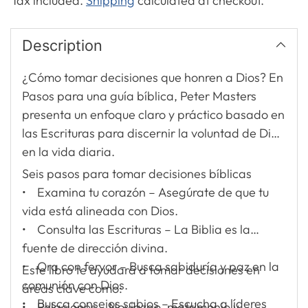
Tax included.
Shipping
calculated at checkout.
Description
¿Cómo tomar decisiones que honren a Dios? En
Pasos para una guía bíblica, Peter Masters
presenta un enfoque claro y práctico basado en
las Escrituras para discernir la voluntad de Dios
en la vida diaria.
Seis pasos para tomar decisiones bíblicas
• Examina tu corazón – Asegúrate de que tu
vida está alineada con Dios.
• Consulta las Escrituras – La Biblia es la
fuente de dirección divina.
• Ora con fervor – Busca sabiduría y paz en la
Este libro te ayudará a tomar decisiones en
comunión con Dios.
áreas clave como:
• Busca consejos sabios – Escucha a líderes
• Relaciones – Noviazgo, matrimonio y