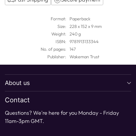
Adding
product
Format:
Paperback
to
Size:
228 x 152 x 9 mm
your
Weight:
240 g
cart
ISBN:
9781913133344
No. of pages:
147
Publisher:
Wakeman Trust
About us
Contact
Questions? We're here for you Monday - Friday
11am-3pm GMT.