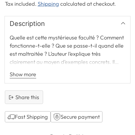
Tax included.
Shipping
calculated at checkout.
Description
Quelle est cette mystérieuse faculté ? Comment
fonctionne-t-elle ? Que se passe-t-il quand elle
est maltraitée ? L’auteur l’explique très
clairement au moyen d’exemples concrets. Il
aborde également quelques-unes des
Show more
techniques que les gens utilisent pour soulager
une conscience qui les tourmente.
Share this
Fast Shipping
Secure payment
Adding
product