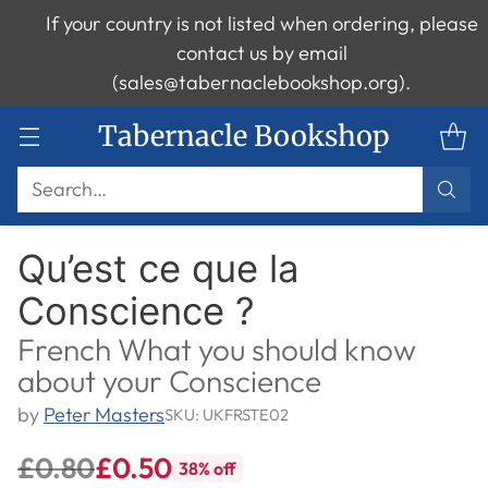
If your country is not listed when ordering, please
contact us by email
(sales@tabernaclebookshop.org).
Tabernacle Bookshop
Search…
Qu’est ce que la
Conscience ?
French What you should know
about your Conscience
by
Peter Masters
SKU: UKFRSTE02
£0.80
£0.50
38% off
Regular