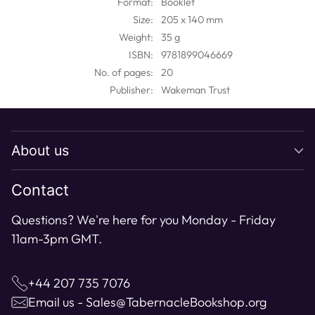
Format:
Booklet
to
Size:
205 x 140 mm
your
Weight:
35 g
cart
ISBN:
9781899046669
No. of pages:
20
Publisher:
Wakeman Trust
About us
Contact
Questions? We're here for you Monday - Friday
11am-3pm GMT.
+44 207 735 7076
Email us - Sales@TabernacleBookshop.org